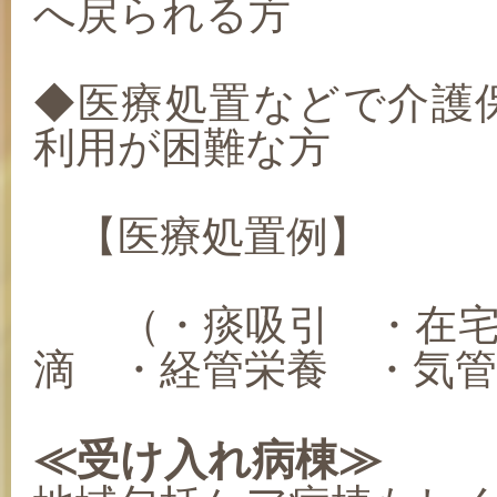
へ戻られる方
◆医療処置などで介護
利用が困難な方
【医療処置例】
（・痰吸引 ・在宅
滴 ・経管栄養 ・気
≪受け入れ病棟≫