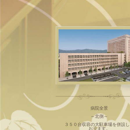
病院全景
～北側～
３５０台収容の大駐車場を併設し
おります。