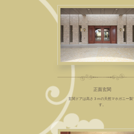
正面玄関
玄関ドアは高さ３ｍの天然マホガニー製
す。