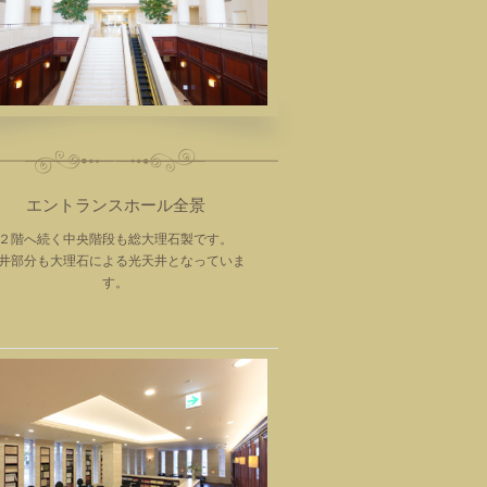
エントランスホール全景
２階へ続く中央階段も総大理石製です。
井部分も大理石による光天井となっていま
す。