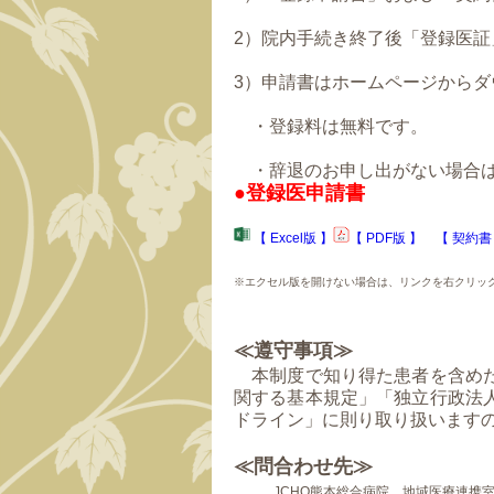
2）院内手続き終了後「登録医証
3）申請書はホームページからダ
・登録料は無料です。
・辞退のお申し出がない場合は
●登録医申請書
【 Excel版 】
【 PDF版 】
【 契約書
※エクセル版を開けない場合は、リンクを右クリック
≪遵守事項≫
本制度で知り得た患者を含めた
関する基本規定」「独立行政法
ドライン」に則り取り扱います
≪問合わせ先≫
JCHO熊本総合病院 地域医療連携