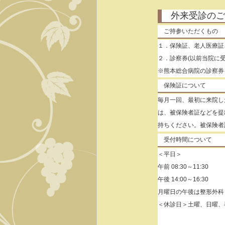
外来受診のご
ご持参いただくもの
１．保険証、老人医療証
２．診察券(以前当院に受
※熊本総合病院の診察券
保険証について
毎月一回、最初に来院し
は、被保険者証などを提
持ちください。被保険者
受付時間について
＜平日＞
午前 08:30～11:30
午後 14:00～16:30
月曜日の午後は整形外科
＜休診日＞土曜、日曜、祝