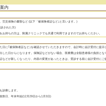
案内
、労災保険の書類など (以下「被保険者証など｣と言います。)
診された方)
をお持ちの方は、附属クリニックでも共通で利用できますのでお持ちください。
た日に｢被保険者証など｣を確認させていただきますので、会計時に会計受付に提示
出した日からになります。保険証などがない場合、医療費は全額患者様の負担とな
証などが新しくなったり、内容の変更があったときは、受診する前に会計受付にご
も診療します。
祭日、年末年始(12月29日から1月3日)