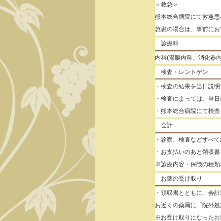
＜救急＞
熊本総合病院にて救急患
急患の場合は、事前にお電話
診療科
内科(胃腸内科、消化器
検査・レントゲン
・検査の結果を当日説明
・検査によっては、当日
・熊本総合病院にて検査を
会計
・診察、検査などすべて
・お支払いのあと領収書
※診療内容・保険の種類
お薬の受け取り
・領収書とともに、会計
お近くの薬局に「院外処
※お受け取りになったお