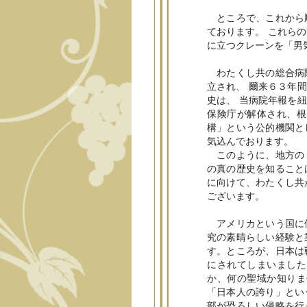
ところで、これから順
ております。 これら
に立つクレーンを「男
わたくし共の総合病院
立され、 爾来６３年
史は、 当病院年報を
保険庁が解体され、根
構」という公的機関と
気込んでおります。
このように、地方の１
の真の歴史を知ること
に向けて、わたくし共
ございます。
アメリカという国に個
究の素晴らしい経験と
す。ところが、日本は
にされてしまいました
か、何の聖域か知りま
「日本人の誇り」とい
部が恐ろしい侵略を行