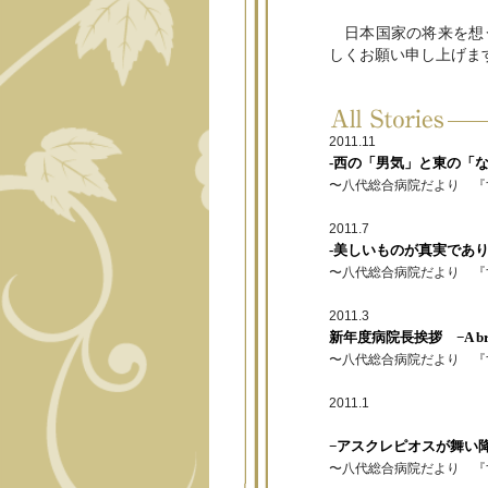
日本国家の将来を想う
しくお願い申し上げま
2011.11
-西の「男気」と東の「な
〜八代総合病院だより 『
2011.7
-美しいものが真実であり
〜八代総合病院だより 『
2011.3
新年度病院長挨拶 −A brave
〜八代総合病院だより 『
2011.1
−アスクレピオスが舞い
〜八代総合病院だより 『