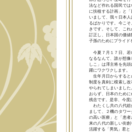
法など作れる国民では
に扶植する計画」と「
いまして、我々日本人
るばかりです。今こそ
きです。そして、これ
訂正し、日本国の価値
子孫のためにプライド
今夏７月１７日、若い
なるなんて、誰が想像
しこ」は澤主将を先頭
躍にワクワクします。
生年月日からするとわ
制度を真剣に模索し改
やられてしまいました
おらず、日本のために
残念です。是非、今度
わたくし共の八代総合
まして、２機のタワー
の高い医療」と「患者
来の八代の新しい街創
活躍する「男気」君と