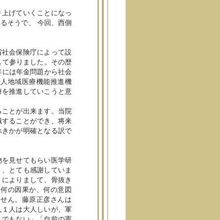
り上げていくことになっ
るそうで、 今回、西側
省社会保険庁によって設
して参りました。その歴
年には年金問題から社会
法人地域医療機能推進機
療を推進していこうと意
ることが出来ます。当院
識することができ、将来
べきかが明確となる訳で
物を見せてもらい医学研
く、とても感謝していま
」によりまして、骨抜き
、何の因果か、何の意図
ません。藤原正彦さんは
人１人は大人しいが、軍
んでもない」「自前の憲