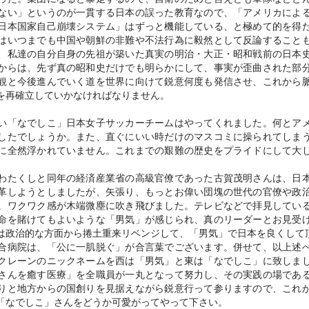
ない」というのが一貫する日本の誤った教育なので、「アメリカによ
日本国家自己崩壊システム」はずっと機能している、と極めて的を得
はいつまでも中国や朝鮮の非難や不法行為に毅然として反論すること
、私達の自分自身の先祖が築いた真実の明治・大正・昭和戦前の日本
からは、先ず真の昭和史だけでも明らかにして、事実が歪曲された部
観と今後進んでいく道を世界に向けて鋭意何度も発信させ、これから
を再確立していかなければなりません。
「なでしこ」日本女子サッカーチームはやってくれました。何とア
したでしょうか。また、直ぐにいい時だけのマスコミに操られてしま
に全然浮かれていません。これまでの艱難の歴史をプライドにして大
たくしと同年の経済産業省の高級官僚であった古賀茂明さんは、日
革しようとしましたが、矢張り、もっとお偉い団塊の世代の官僚や政
。ワクワク感が木端微塵に吹き飛びました。テレビなどで拝見してい
命を賭けてもよいような「男気」が感じられ、真のリーダーとお見受
は政治的な方面から捲土重来リベンジして、「男気」で日本を良くして
病院は、「公に一肌脱ぐ」が合言葉でございます。併せて、以上述
クレーンのニックネームを西は「男気」と東は「なでしこ」に致しま
さんを癒す医療」を全職員が一丸となって努力し、その実践の場であ
りと地方からの国創りを見据えながら鋭意行って参りますので、これ
「なでしこ」さんをどうか可愛がってやって下さい。