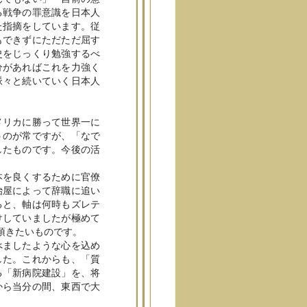
る戦争の罪意識を日本人
た指摘をしています。従
もできずにただただ屈す
史をじっくり勉強するべ
分があればこれを力強く
脈々と続いていく日本人
メリカに勝って世界一に
うのが常ですが、「なで
したものです。今後の活
本を良くするために官僚
治屋によって辞職に追い
ると、軸は何時もズレテ
けしていましたが極めて
頂きたいものです。
べましたような心を込め
した。これからも、「質
る「新病院建設」を、将
から当分の間、東西で大