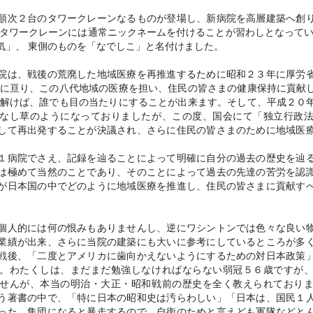
次２台のタワークレーンなるものが登場し、新病院を高層建築へ創
のタワークレーンには通常ニックネームを付けることが習わしとなってい
気」、 東側のものを「なでしこ」と名付けました。
は、戦後の荒廃した地域医療を再推進するために昭和２３年に厚労
間に亘り、この八代地域の医療を担い、住民の皆さまの健康保持に貢献
紐解けば、誰でも目の当たりにすることが出来ます。そして、平成２０
なし草のようになっておりましたが、この度、国会にて「独立行政
して再出発することが決議され、さらに住民の皆さまのために地域医
病院でさえ、記録を辿ることによって明確に自分の過去の歴史を辿
は極めて当然のことであり、そのことによって過去の先達の苦労を認
が日本国の中でどのように地域医療を推進し、住民の皆さまに貢献す
人的には何の恨みもありませんし、逆にワシントンでは色々な良い
業績が出来、さらに当院の建築にも大いに参考にしているところが多
戦後、「二度とアメリカに歯向かえないようにするための対日本政策
。わたくしは、まだまだ勉強しなければならない弱冠５６歳ですが
せんが、本当の明治・大正・昭和戦前の歴史を全く教えられており
う著書の中で、「特に日本の昭和史は汚らわしい」「日本は、国民１
った。集団になると暴走するので、自衛のためと言えども軍隊などと